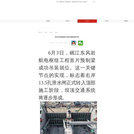
安博（中国）
关于港投
业务板块
新闻中心
党建群团
廉洁港投
信息公开
港投英才
成员动态
媒体聚焦
专题活动
成员动态
港投V视
集团要闻
安博（中国）
>
新闻中心
>
成员动态
>
文章详情
岷江东风岩航电枢纽工程首片预制梁成功吊装
来源： 东风岩分公司
发布时间：2026-06-05
浏览次数：61
分享到：
6月3日，岷江东风岩
航电枢纽工程首片预制梁
成功吊装就位。这一关键
节点的实现，标志着右岸
13.5孔泄水闸正式转入顶部
施工阶段，坝顶交通系统
将逐步形成。