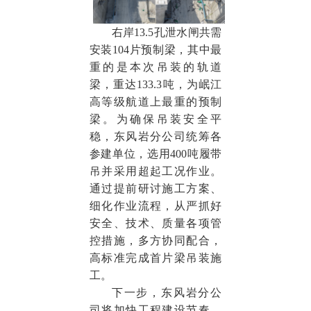
右岸13.5孔泄水闸共需
安装104片预制梁，其中最
重的是本次吊装的轨道
梁，重达133.3吨，为岷江
高等级航道上最重的预制
梁。为确保吊装安全平
稳，东风岩分公司统筹各
参建单位，选用400吨履带
吊并采用超起工况作业。
通过提前研讨施工方案、
细化作业流程，从严抓好
安全、技术、质量各项管
控措施，多方协同配合，
高标准完成首片梁吊装施
工。
下一步，东风岩分公
司将加快工程建设节奏，